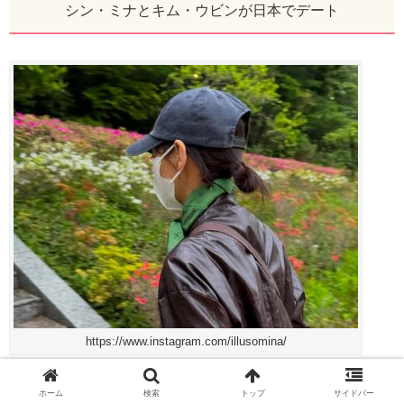
シン・ミナとキム・ウビンが日本でデート
https://www.instagram.com/illusomina/
ホーム
検索
トップ
サイドバー
キム・ウビンさんとシン・ミナさんは、2024年5月頃、日