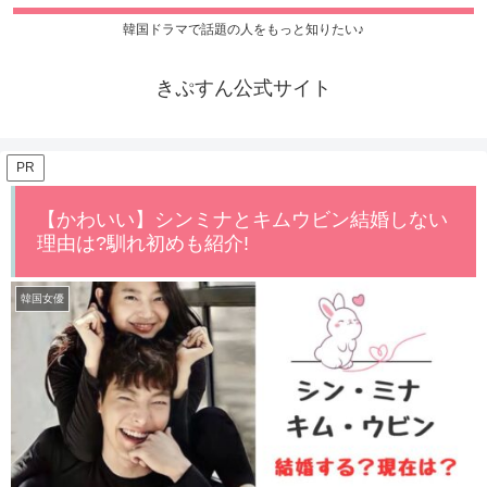
韓国ドラマで話題の人をもっと知りたい♪
きぷすん公式サイト
PR
【かわいい】シンミナとキムウビン結婚しない
理由は?馴れ初めも紹介!
韓国女優