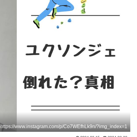
s://www.instagram.com/p/Co7WEfhLk9n/?img_index=1