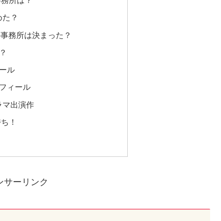
事務所は？
めた？
の事務所は決まった？
？
ール
ロフィール
ラマ出演作
持ち！
ンサーリンク