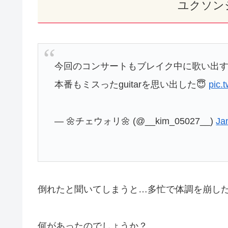
ユクソン
今回のコンサートもブレイク中に歌い出す
本番もミスったguitarを思い出した😇
pic.
— 🌼チェウォリ🌼 (@__kim_05027__)
Ja
倒れたと聞いてしまうと…多忙で体調を崩し
何があったのでしょうか？