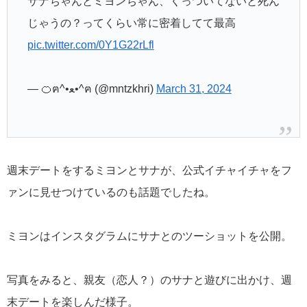
サナちゃんとミヨンちゃん、くっついてないと死ん
じゃうの？ってくらい常に密着してて最高
pic.twitter.com/0Y1G22rLfl
— 🍊ฅ^•ﻌ•^ฅ (@mntzkhri)
March 31, 2024
週末デートをするミヨンとサナが、公式イチャイチャをフ
ァンに見せつけているのも話題でしたね。
ミヨンはインスタグラムにサナとのツーショットを公開。
写真をみると、親友（恋人？）のサナと遊びに出かけ、週
末デートを楽しんだ様子。