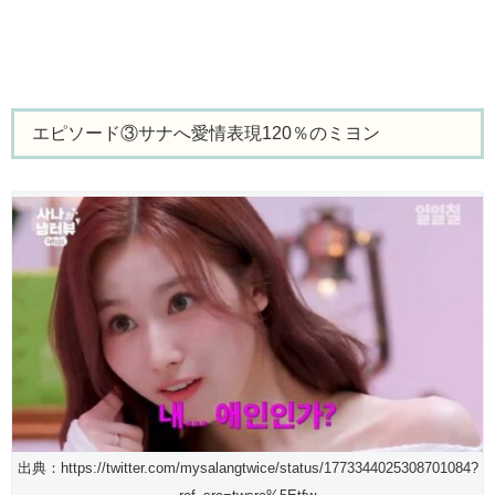
エピソード③サナへ愛情表現120％のミヨン
出典：https://twitter.com/mysalangtwice/status/1773344025308701084?