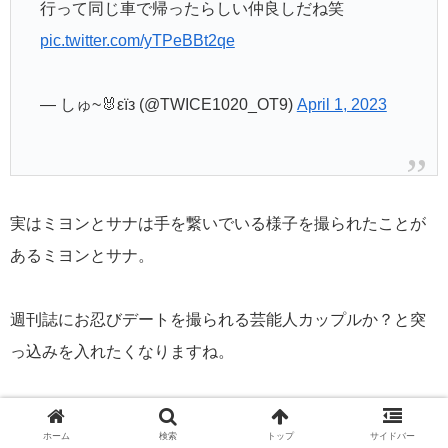
行って同じ車で帰ったらしい仲良しだね笑
pic.twitter.com/yTPeBBt2qe
— しゅ~🐰εïз (@TWICE1020_OT9)
April 1, 2023
実はミヨンとサナは手を繋いでいる様子を撮られたことが
あるミヨンとサナ。
週刊誌にお忍びデートを撮られる芸能人カップルか？と突
っ込みを入れたくなりますね。
この日は韓国アイドル「Red Velvet（レッドベルベッ
ホーム
検索
トップ
サイドバー
ト）」の単独コンサートでした。