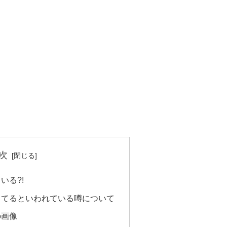
次
いる?!
してるといわれている噂について
の画像