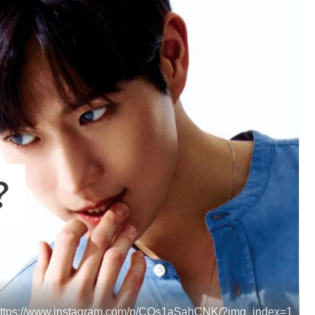
ps://www.instagram.com/p/CQs1aSahCNK/?img_index=1