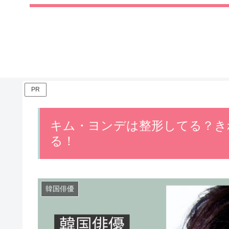
PR
キム・ヨンデは整形してる？き
る！
韓国俳優